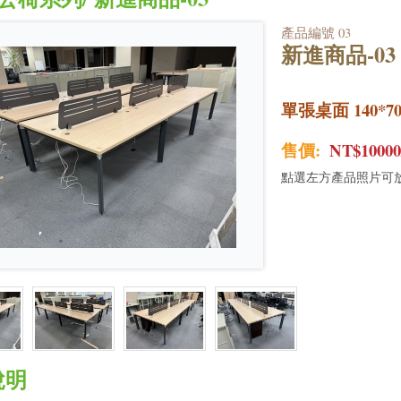
產品編號 03
新進商品-03
單張桌面 140*7
售價:
NT$1000
點選左方產品照片可
說明