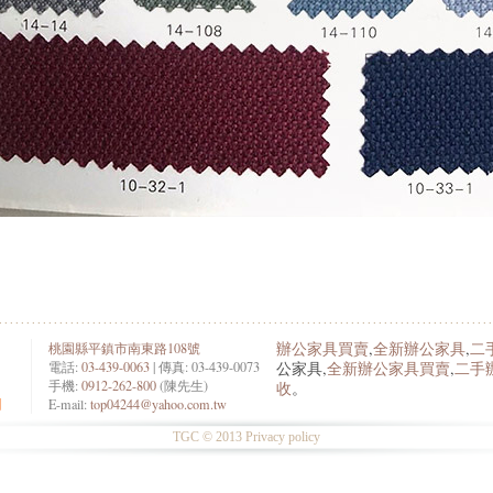
辦公家具買賣
,
全新辦公家具
,
二
桃園縣平鎮市南東路108號
電話:
03-439-0063
| 傳真: 03-439-0073
公家具,
全新辦公家具買賣
,
二手
手機:
0912-262-800
(陳先生)
收
。
約
E-mail:
top04244@yahoo.com.tw
TGC © 2013 Privacy policy