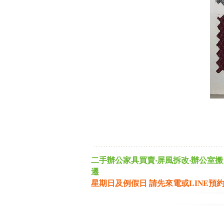
二手辦公家具買賣‧屏風拆改‧辦公室搬
遷
星期日及例假日 請先來電或LINE預